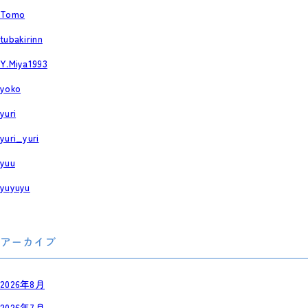
Tomo
tubakirinn
Y.Miya1993
yoko
yuri
yuri_yuri
yuu
yuyuyu
アーカイブ
2026年8月
2026年7月