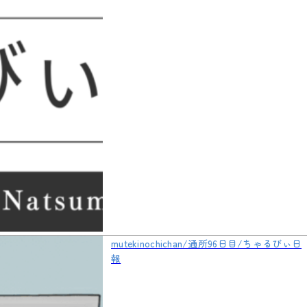
mutekinochichan/通所96日目/ちゃるびぃ日
報