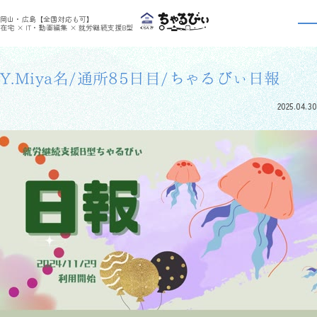
>
>
ちゃるびぃくらしき
利用者さんの日報
Y.Miya名/通所85日目/ちゃるびぃ日報
岡山・広島【全国対応も可】
利用者さんの日報
在宅 × IT・動画編集 × 就労継続支援B型
Y.Miya名/通所85日目/ちゃるびぃ日報
2025.04.30