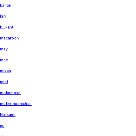
kanon
kiri
k_kant
macaroon
may
mee
mikan
mint
mokomoko
mutekinochichan
Natsumi
nc