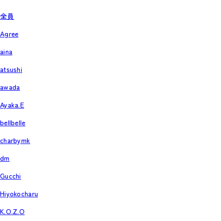
全員
Agree
aina
atsushi
awada
Ayaka.E
bellbelle
charbymk
dm
Gucchi
Hiyokocharu
K.O.Z.O