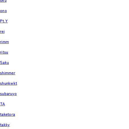
oku
ono
Pt.Y
rei
rimm
ritsu
Saku
shimmer
shunkwkt
subaruyo
TA
taketora
takky