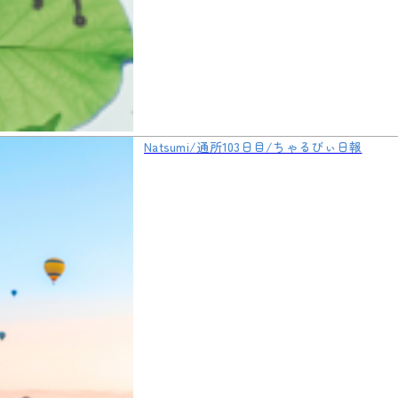
Natsumi/通所103日目/ちゃるびぃ日報