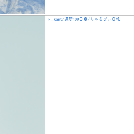
k_kant/通所108日目/ちゃるびぃ日報