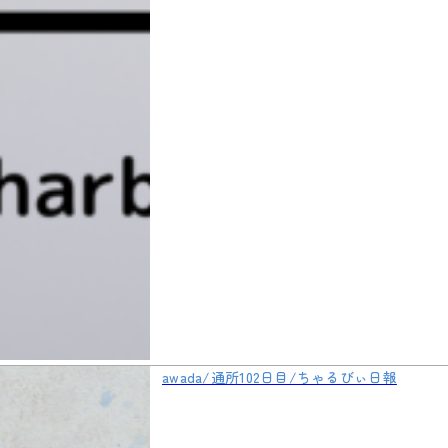
awada/通所102日目/ちゃるびぃ日報