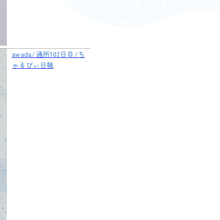
awada/通所102日目/ち
ゃるびぃ日報