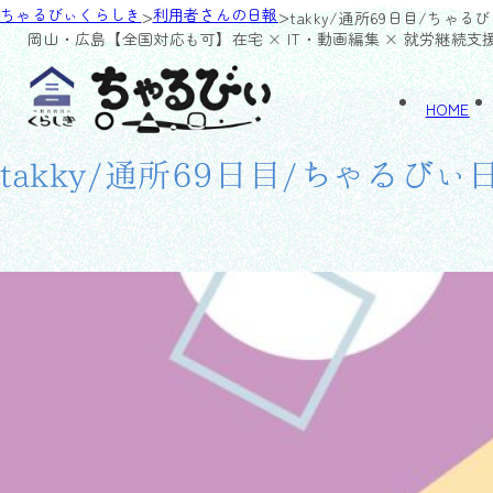
>
>
ちゃるびぃくらしき
利用者さんの日報
takky/通所69日目/ちゃる
岡山・広島【全国対応も可】
在宅 × IT・動画編集 × 就労継続支
HOME
takky/通所69日目/ちゃるびぃ