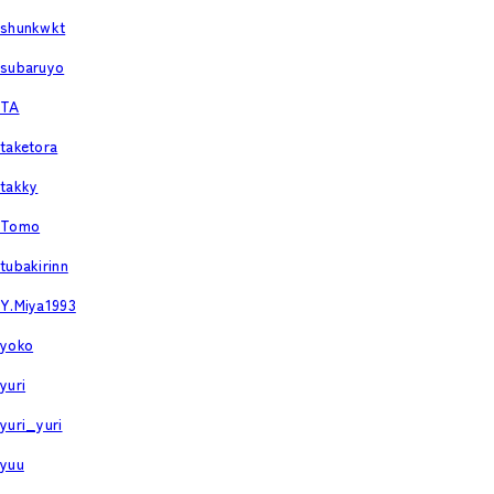
shunkwkt
subaruyo
TA
taketora
takky
Tomo
tubakirinn
Y.Miya1993
yoko
yuri
yuri_yuri
yuu