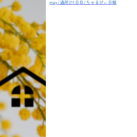
may/通所211日目/ちゃるびぃ日報