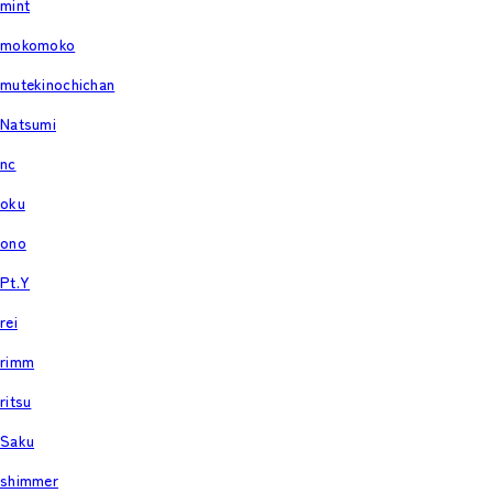
mint
mokomoko
mutekinochichan
Natsumi
nc
oku
ono
Pt.Y
rei
rimm
ritsu
Saku
shimmer