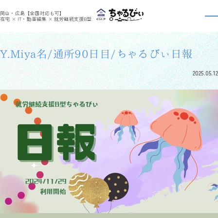
>
>
ちゃるびぃくらしき
利用者さんの日報
Y.Miya名/通所90日目/ちゃるびぃ日報
岡山・広島【全国対応も可】
利用者さんの日報
在宅 × IT・動画編集 × 就労継続支援B型
Y.Miya名/通所90日目/ちゃるびぃ日報
2025.05.12