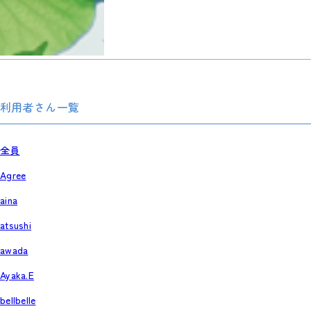
利用者さん一覧
全員
Agree
aina
atsushi
awada
Ayaka.E
bellbelle