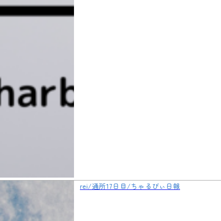
rei/通所17日目/ちゃるびぃ日報