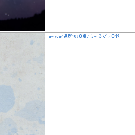
awada/通所103日目/ちゃるびぃ日報