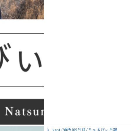
k_kant/通所109日目/ちゃるびぃ日報