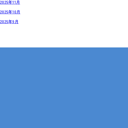
2025年11月
2025年10月
2025年9月
岡山・広島【全国対応も可】
在宅 × IT・動画編集 × 就労継続支援B型
086-441-9660
受付時間 9:00 - 18:00