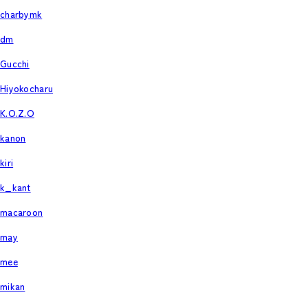
charbymk
dm
Gucchi
Hiyokocharu
K.O.Z.O
kanon
kiri
k_kant
macaroon
may
mee
mikan