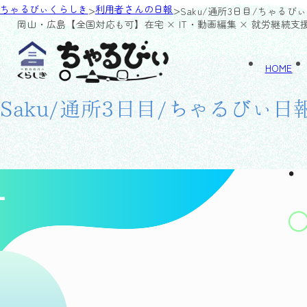
>
>
ちゃるびぃくらしき
利用者さんの日報
Saku/通所3日目/ちゃるび
岡山・広島【全国対応も可】
在宅 × IT・動画編集 × 就労継続支
HOME
Saku/通所3日目/ちゃるびぃ日