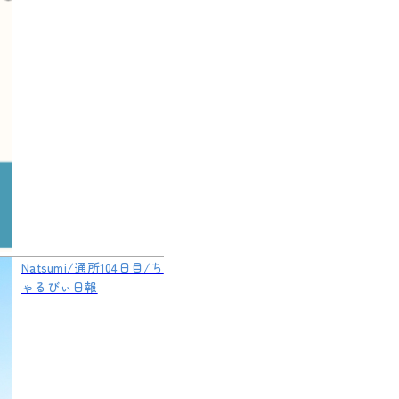
Natsumi/通所104日目/ち
ゃるびぃ日報