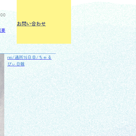
:00
お問い合わせ
概要
rei/通所16日目/ちゃる
びぃ日報