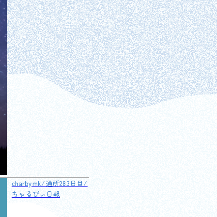
charbymk/通所283日目/
ちゃるびぃ日報