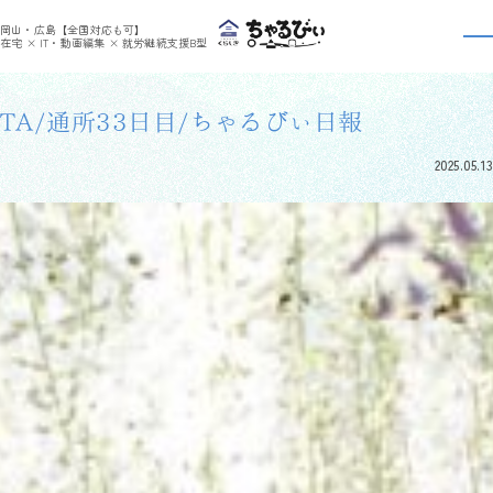
>
>
ちゃるびぃくらしき
利用者さんの日報
TA/通所33日目/ちゃるびぃ日報
岡山・広島【全国対応も可】
利用者さんの日報
在宅 × IT・動画編集 × 就労継続支援B型
TA/通所33日目/ちゃるびぃ日報
2025.05.13