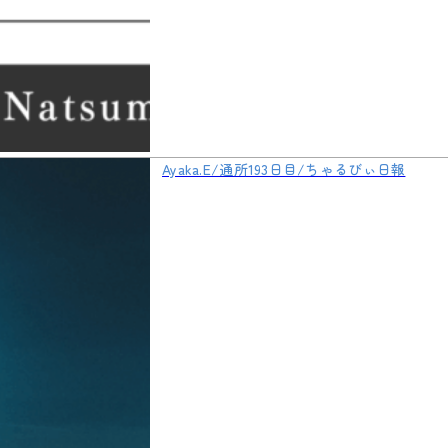
Ayaka.E/通所193日目/ちゃるびぃ日報