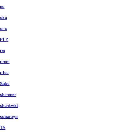
nc
oku
ono
Pt.Y
rei
rimm
ritsu
Saku
shimmer
shunkwkt
subaruyo
TA