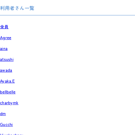
利用者さん一覧
全員
Agree
aina
atsushi
awada
Ayaka.E
bellbelle
charbymk
dm
Gucchi