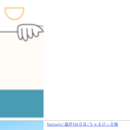
Natsumi/通所104日目/ちゃるびぃ日報