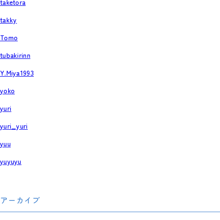
taketora
takky
Tomo
tubakirinn
Y.Miya1993
yoko
yuri
yuri_yuri
yuu
yuyuyu
アーカイブ