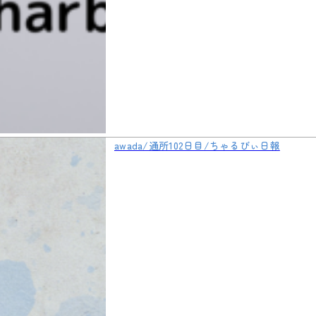
awada/通所102日目/ちゃるびぃ日報