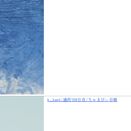
k_kant/通所108日目/ちゃるびぃ日報