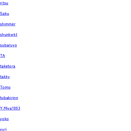
ritsu
Saku
shimmer
shunkwkt
subaruyo
TA
taketora
takky
Tomo
tubakirinn
Y.Miya1993
yoko
yuri