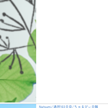
Natsumi/通所103日目/ちゃるびぃ日報