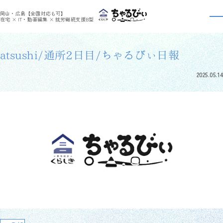
>
>
ちゃるびぃくらしき
利用者さんの日報
atsushi/通所2日目/ちゃるびぃ日報
岡山・広島【全国対応も可】
利用者さんの日報
在宅 × IT・動画編集 × 就労継続支援B型
atsushi/通所2日目/ちゃるびぃ日報
2025.05.14