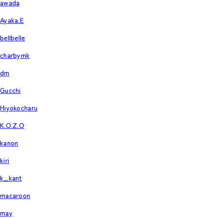
awada
Ayaka.E
bellbelle
charbymk
dm
Gucchi
Hiyokocharu
K.O.Z.O
kanon
kiri
k_kant
macaroon
may