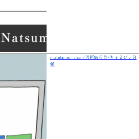
mutekinochichan/通所96日目/ちゃるびぃ日
報