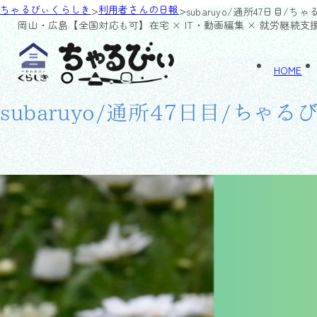
>
>
ちゃるびぃくらしき
利用者さんの日報
subaruyo/通所47日目/ち
岡山・広島【全国対応も可】
在宅 × IT・動画編集 × 就労継続支
HOME
subaruyo/通所47日目/ちゃる