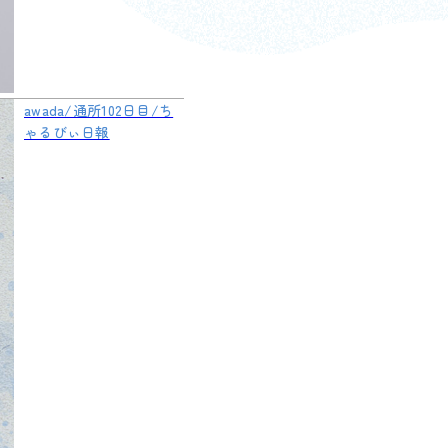
awada/通所102日目/ち
ゃるびぃ日報