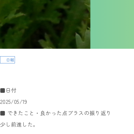
日報
■日付
2025/05/19
■ できたこと・良かった点プラスの振り返り
少し前進した。