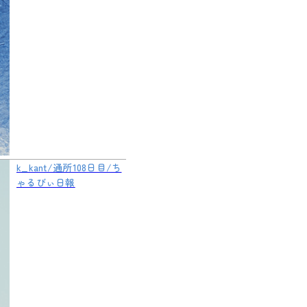
k_kant/通所108日目/ち
ゃるびぃ日報