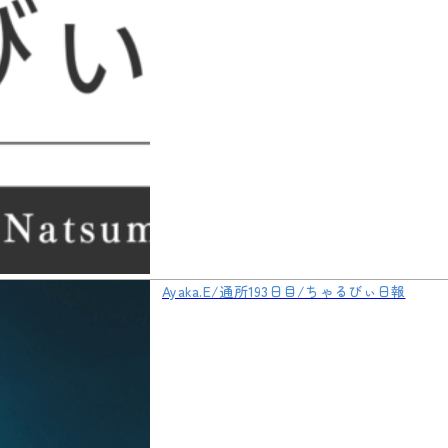
Ayaka.E/通所193日目/ちゃるびぃ日報