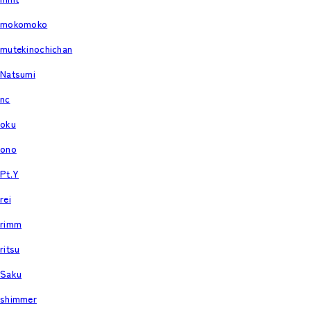
mokomoko
mutekinochichan
Natsumi
nc
oku
ono
Pt.Y
rei
rimm
ritsu
Saku
shimmer