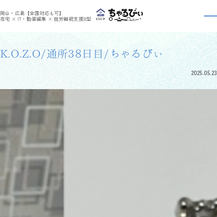
>
>
ちゃるびぃくらしき
利用者さんの日報
K.O.Z.O/通所38日目/ちゃるびぃ
岡山・広島【全国対応も可】
利用者さんの日報
在宅 × IT・動画編集 × 就労継続支援B型
K.O.Z.O/通所38日目/ちゃるびぃ
2025.05.23