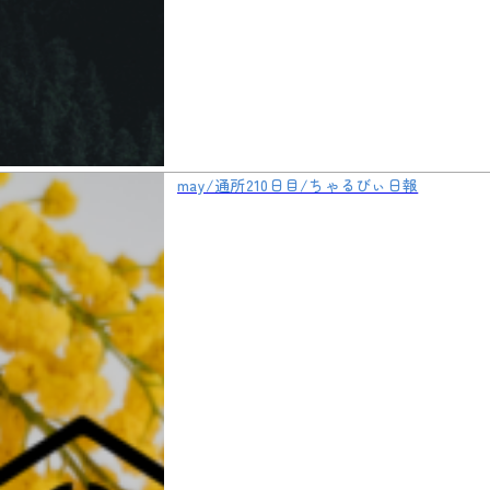
may/通所210日目/ちゃるびぃ日報