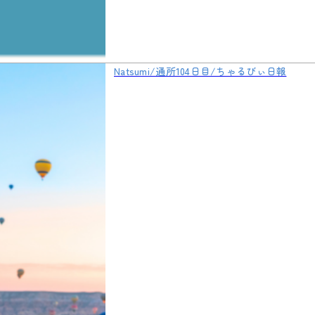
Natsumi/通所104日目/ちゃるびぃ日報