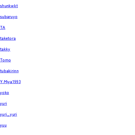
shunkwkt
subaruyo
TA
taketora
takky
Tomo
tubakirinn
Y.Miya1993
yoko
yuri
yuri_yuri
yuu