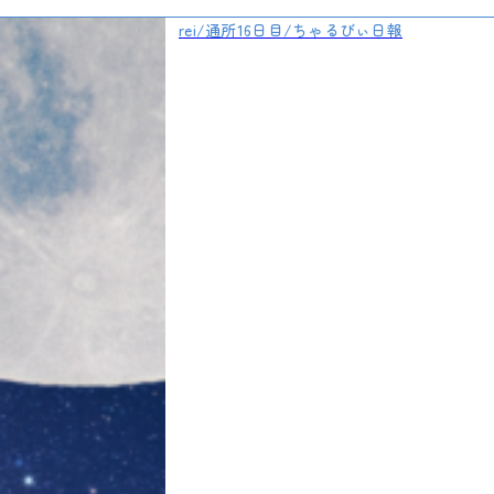
rei/通所16日目/ちゃるびぃ日報