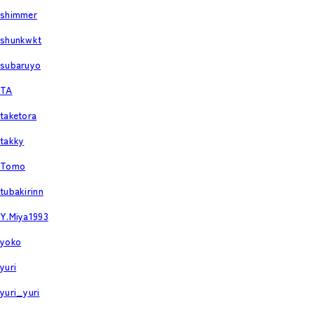
shimmer
shunkwkt
subaruyo
TA
taketora
takky
Tomo
tubakirinn
Y.Miya1993
yoko
yuri
yuri_yuri