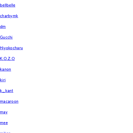
bellbelle
charbymk
dm
Gucchi
Hiyokocharu
K.O.Z.O
kanon
kiri
k_kant
macaroon
may
mee