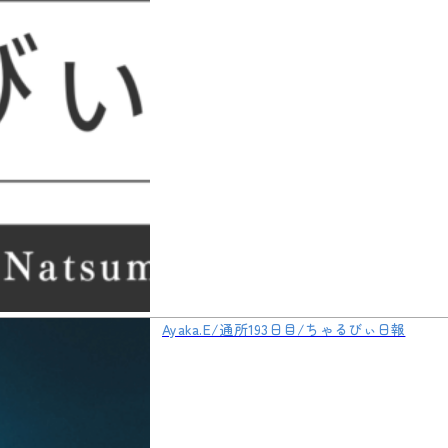
Ayaka.E/通所193日目/ちゃるびぃ日報