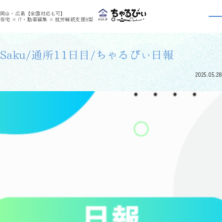
>
>
ちゃるびぃくらしき
利用者さんの日報
Saku/通所11日目/ちゃるびぃ日報
岡山・広島【全国対応も可】
利用者さんの日報
在宅 × IT・動画編集 × 就労継続支援B型
Saku/通所11日目/ちゃるびぃ日報
2025.05.28