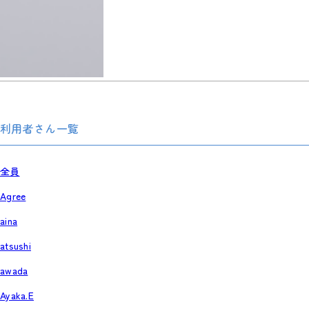
利用者さん一覧
全員
Agree
aina
atsushi
awada
Ayaka.E