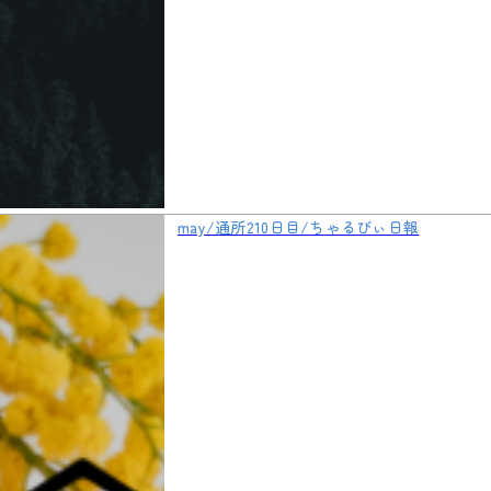
may/通所210日目/ちゃるびぃ日報