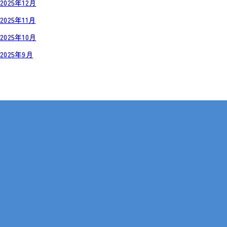
2025年12月
2025年11月
2025年10月
2025年9月
岡山・広島【全国対応も可】
在宅 × IT・動画編集 × 就労継続支援B型