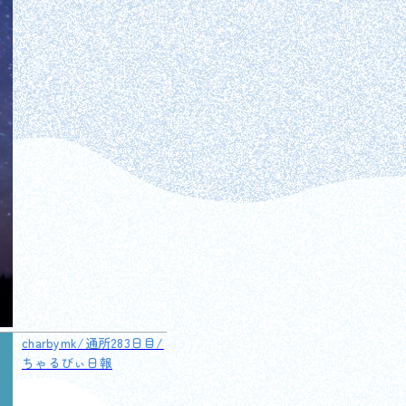
charbymk/通所283日目/
ちゃるびぃ日報