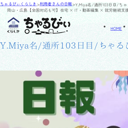
>
>
ちゃるびぃくらしき
利用者さんの日報
Y.Miya名/通所103日目/
岡山・広島【全国対応も可】
在宅 × IT・動画編集 × 就労継続支
HOME
Y.Miya名/通所103日目/ちゃ