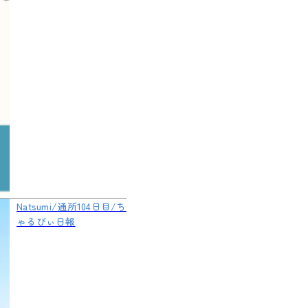
Natsumi/通所104日目/ち
ゃるびぃ日報