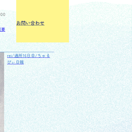
:00
お問い合わせ
概要
rei/通所16日目/ちゃる
びぃ日報