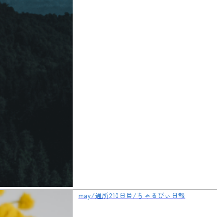
may/通所210日目/ちゃるびぃ日報