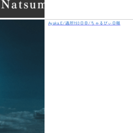
Ayaka.E/通所193日目/ちゃるびぃ日報