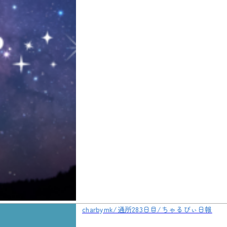
charbymk/通所283日目/ちゃるびぃ日報