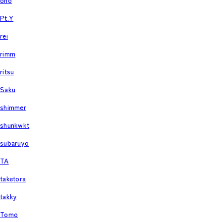
ono
Pt.Y
rei
rimm
ritsu
Saku
shimmer
shunkwkt
subaruyo
TA
taketora
takky
Tomo