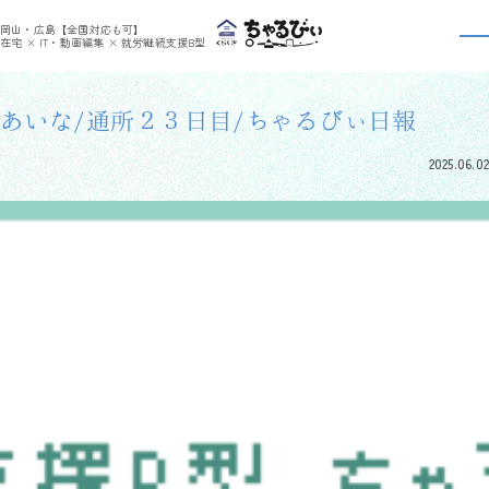
>
>
ちゃるびぃくらしき
利用者さんの日報
あいな/通所２３日目/ちゃるびぃ日報
岡山・広島【全国対応も可】
利用者さんの日報
在宅 × IT・動画編集 × 就労継続支援B型
あいな/通所２３日目/ちゃるびぃ日報
2025.06.02