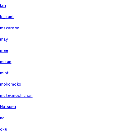
kiri
k_kant
macaroon
may
mee
mikan
mint
mokomoko
mutekinochichan
Natsumi
nc
oku