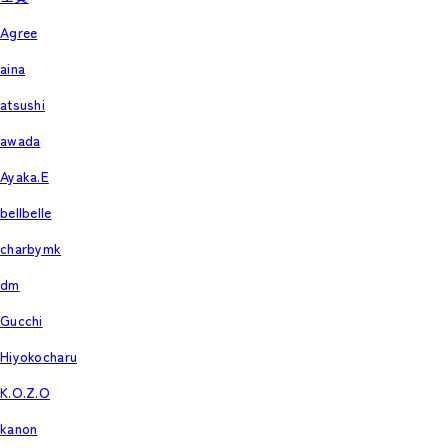
Agree
aina
atsushi
awada
Ayaka.E
bellbelle
charbymk
dm
Gucchi
Hiyokocharu
K.O.Z.O
kanon