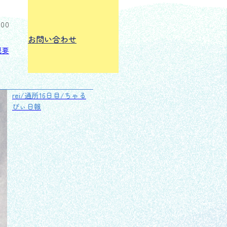
:00
お問い合わせ
概要
rei/通所16日目/ちゃる
びぃ日報