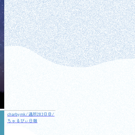
charbymk/通所283日目/
ちゃるびぃ日報