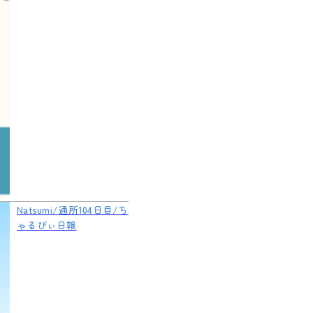
Natsumi/通所104日目/ち
ゃるびぃ日報