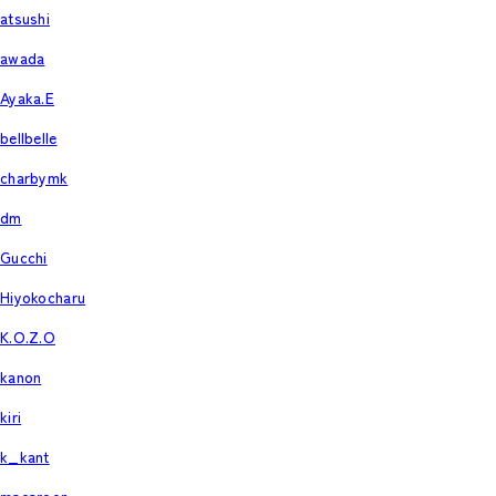
atsushi
awada
Ayaka.E
bellbelle
charbymk
dm
Gucchi
Hiyokocharu
K.O.Z.O
kanon
kiri
k_kant