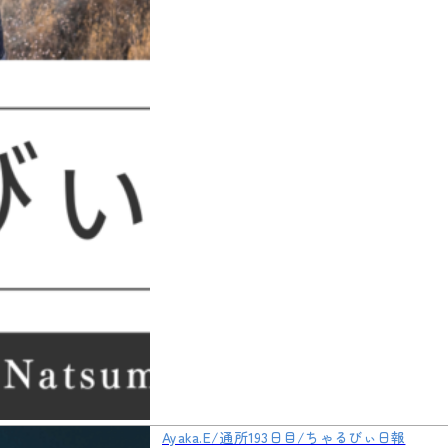
Ayaka.E/通所193日目/ちゃるびぃ日報