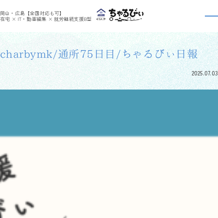
>
>
ちゃるびぃくらしき
利用者さんの日報
charbymk/通所75日目/ちゃるびぃ日報
岡山・広島【全国対応も可】
利用者さんの日報
在宅 × IT・動画編集 × 就労継続支援B型
charbymk/通所75日目/ちゃるびぃ日報
2025.07.03