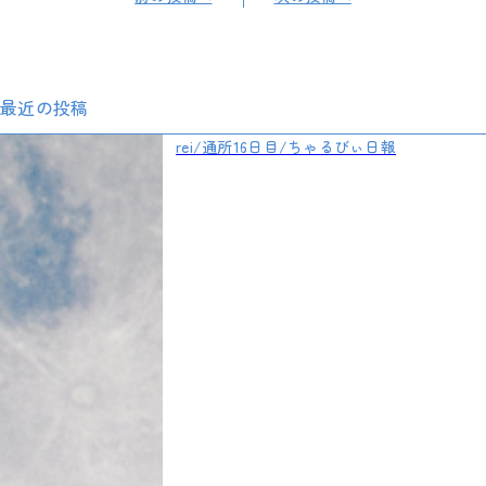
最近の投稿
rei/通所16日目/ちゃるびぃ日報