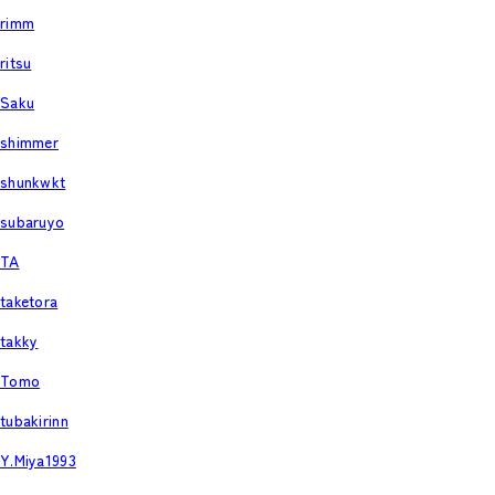
rimm
ritsu
Saku
shimmer
shunkwkt
subaruyo
TA
taketora
takky
Tomo
tubakirinn
Y.Miya1993