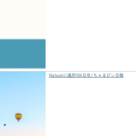
Natsumi/通所104日目/ちゃるびぃ日報