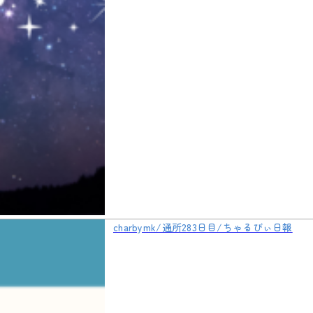
charbymk/通所283日目/ちゃるびぃ日報