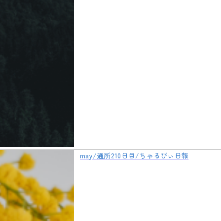
may/通所210日目/ちゃるびぃ日報