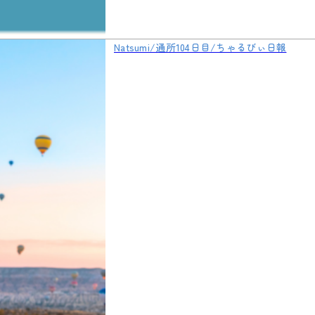
Natsumi/通所104日目/ちゃるびぃ日報