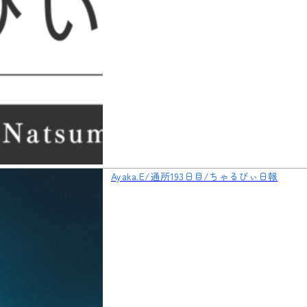
Ayaka.E/通所193日目/ちゃるびぃ日報