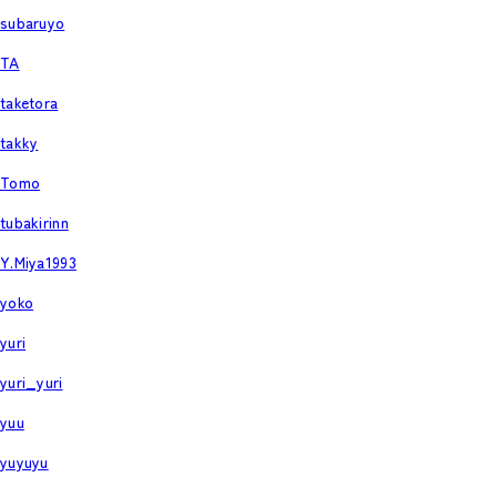
subaruyo
TA
taketora
takky
Tomo
tubakirinn
Y.Miya1993
yoko
yuri
yuri_yuri
yuu
yuyuyu