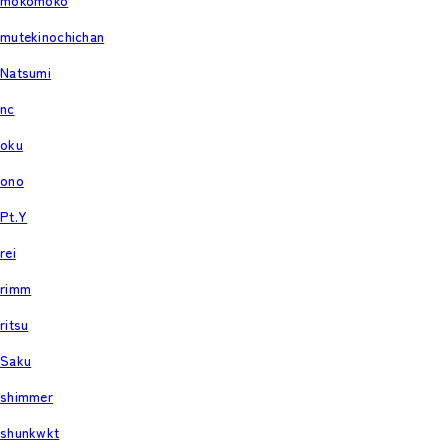
mokomoko
mutekinochichan
Natsumi
nc
oku
ono
Pt.Y
rei
rimm
ritsu
Saku
shimmer
shunkwkt