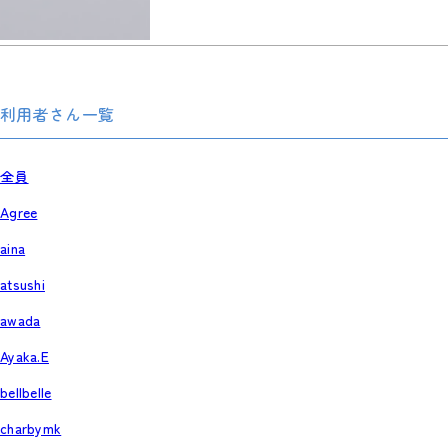
利用者さん一覧
全員
Agree
aina
atsushi
awada
Ayaka.E
bellbelle
charbymk