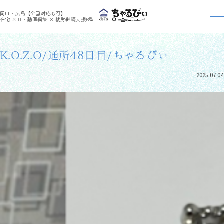
>
>
ちゃるびぃくらしき
利用者さんの日報
K.O.Z.O/通所48日目/ちゃるびぃ
岡山・広島【全国対応も可】
利用者さんの日報
在宅 × IT・動画編集 × 就労継続支援B型
K.O.Z.O/通所48日目/ちゃるびぃ
2025.07.04