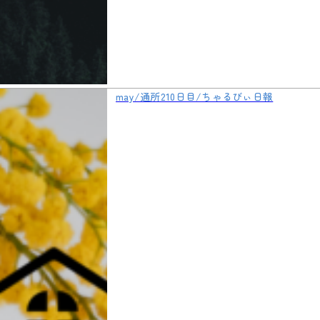
may/通所210日目/ちゃるびぃ日報