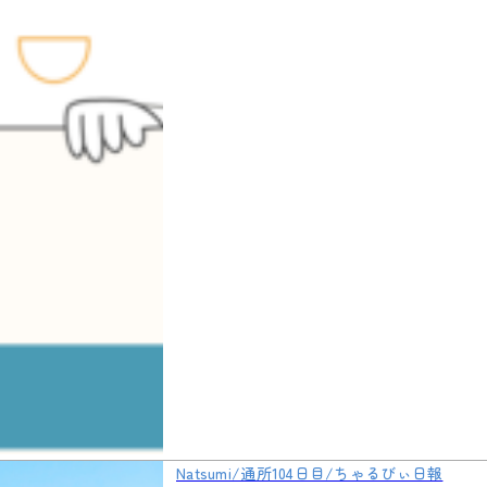
Natsumi/通所104日目/ちゃるびぃ日報