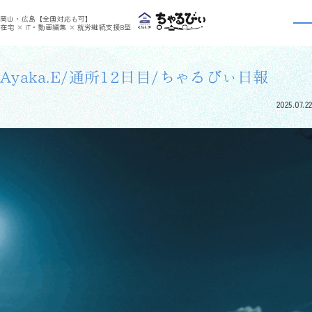
>
>
ちゃるびぃくらしき
利用者さんの日報
Ayaka.E/通所12日目/ちゃるびぃ日報
岡山・広島【全国対応も可】
利用者さんの日報
在宅 × IT・動画編集 × 就労継続支援B型
Ayaka.E/通所12日目/ちゃるびぃ日報
2025.07.22