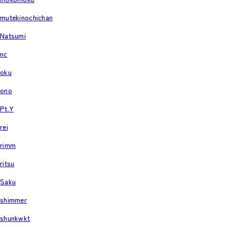
mutekinochichan
Natsumi
nc
oku
ono
Pt.Y
rei
rimm
ritsu
Saku
shimmer
shunkwkt