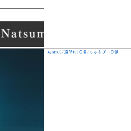
Ayaka.E/通所193日目/ちゃるびぃ日報