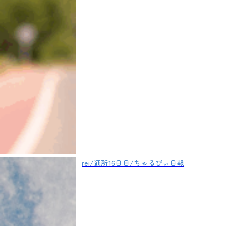
rei/通所16日目/ちゃるびぃ日報