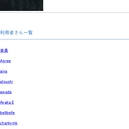
利用者さん一覧
全員
Agree
aina
atsushi
awada
Ayaka.E
bellbelle
charbymk