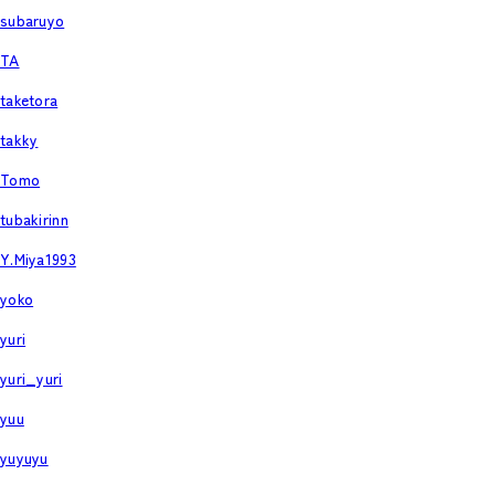
subaruyo
TA
taketora
takky
Tomo
tubakirinn
Y.Miya1993
yoko
yuri
yuri_yuri
yuu
yuyuyu