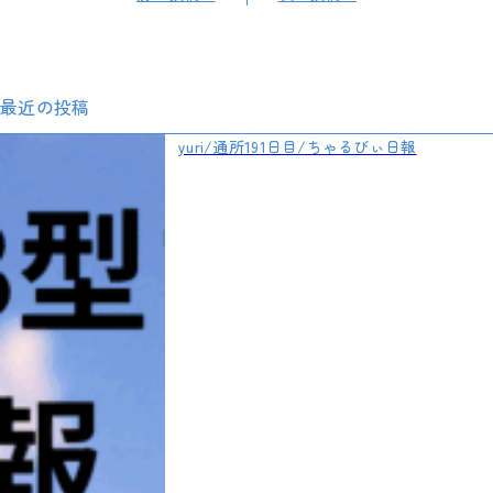
最近の投稿
yuri/通所191日目/ちゃるびぃ日報