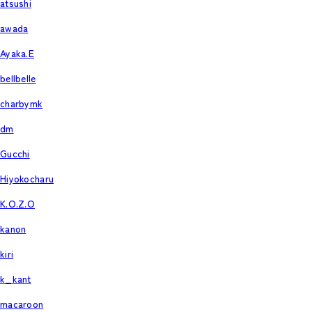
atsushi
awada
Ayaka.E
bellbelle
charbymk
dm
Gucchi
Hiyokocharu
K.O.Z.O
kanon
kiri
k_kant
macaroon