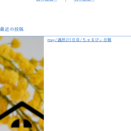
最近の投稿
may/通所211日目/ちゃるびぃ日報