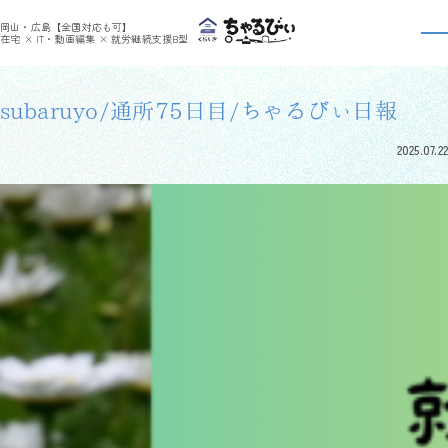
>
>
ちゃるびぃくらしき
利用者さんの日報
subaruyo/通所75日目/ちゃるびぃ日報
岡山・広島【全国対応も可】
利用者さんの日報
在宅 × IT・動画編集 × 就労継続支援B型
subaruyo/通所75日目/ちゃるびぃ日報
2025.07.22