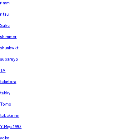
rimm
ritsu
Saku
shimmer
shunkwkt
subaruyo
TA
taketora
takky
Tomo
tubakirinn
Y.Miya1993
yoko