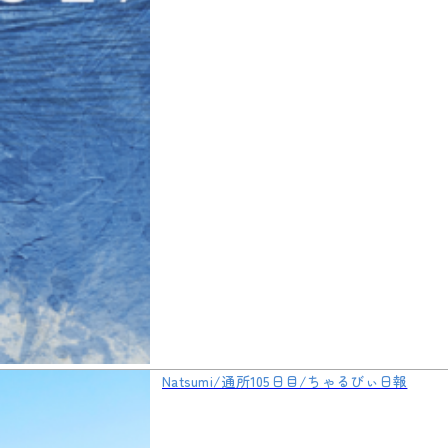
Natsumi/通所105日目/ちゃるびぃ日報