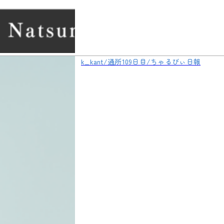
k_kant/通所109日目/ちゃるびぃ日報