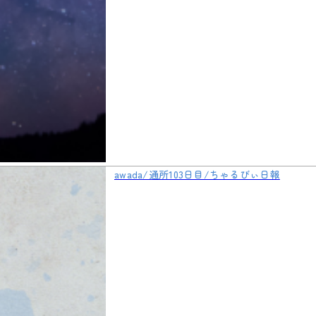
awada/通所103日目/ちゃるびぃ日報