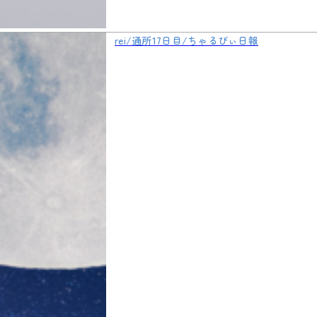
rei/通所17日目/ちゃるびぃ日報