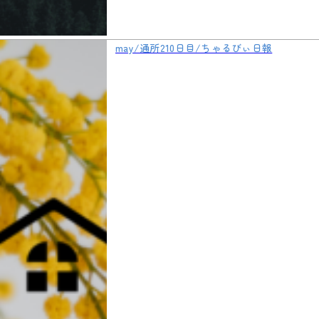
may/通所210日目/ちゃるびぃ日報