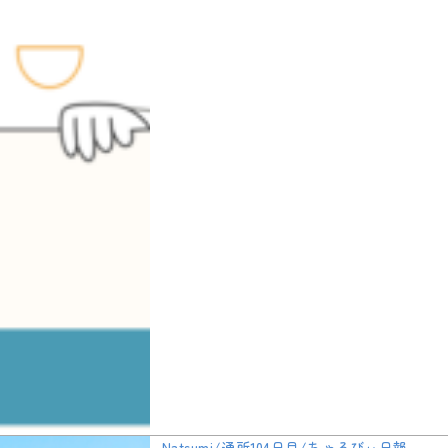
Natsumi/通所104日目/ちゃるびぃ日報