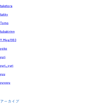
taketora
takky
Tomo
tubakirinn
Y.Miya1993
yoko
yuri
yuri_yuri
yuu
yuyuyu
アーカイブ