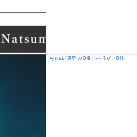
Ayaka.E/通所193日目/ちゃるびぃ日報