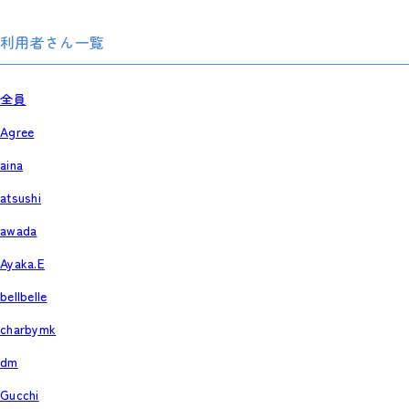
利用者さん一覧
全員
Agree
aina
atsushi
awada
Ayaka.E
bellbelle
charbymk
dm
Gucchi