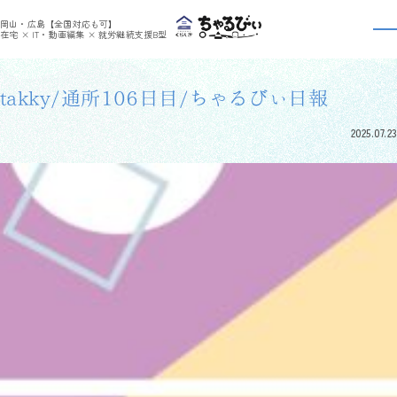
>
>
ちゃるびぃくらしき
利用者さんの日報
takky/通所106日目/ちゃるびぃ日報
岡山・広島【全国対応も可】
利用者さんの日報
在宅 × IT・動画編集 × 就労継続支援B型
takky/通所106日目/ちゃるびぃ日報
2025.07.23