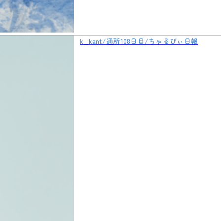
k_kant/通所108日目/ちゃるびぃ日報