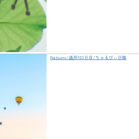
Natsumi/通所103日目/ちゃるびぃ日報