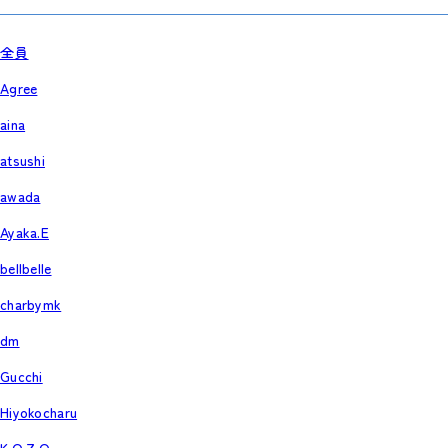
全員
Agree
aina
atsushi
awada
Ayaka.E
bellbelle
charbymk
dm
Gucchi
Hiyokocharu