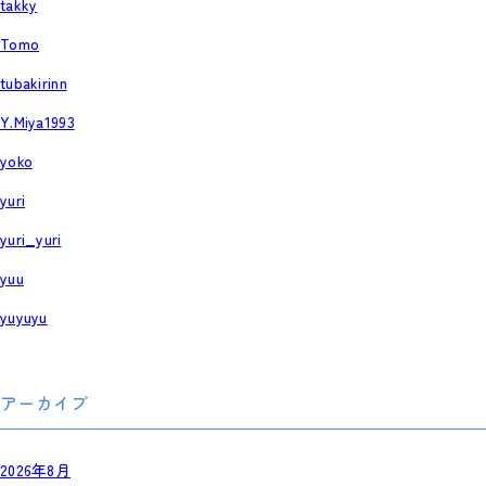
takky
Tomo
tubakirinn
Y.Miya1993
yoko
yuri
yuri_yuri
yuu
yuyuyu
アーカイブ
2026年8月