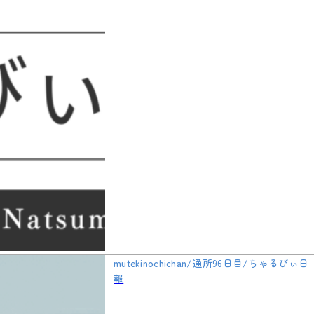
mutekinochichan/通所96日目/ちゃるびぃ日
報