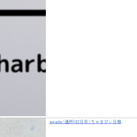
awada/通所102日目/ちゃるびぃ日報