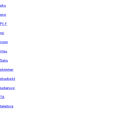
oku
ono
Pt.Y
rei
rimm
ritsu
Saku
shimmer
shunkwkt
subaruyo
TA
taketora