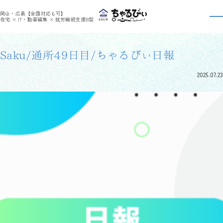
>
>
ちゃるびぃくらしき
利用者さんの日報
Saku/通所49日目/ちゃるびぃ日報
岡山・広島【全国対応も可】
利用者さんの日報
在宅 × IT・動画編集 × 就労継続支援B型
Saku/通所49日目/ちゃるびぃ日報
2025.07.23