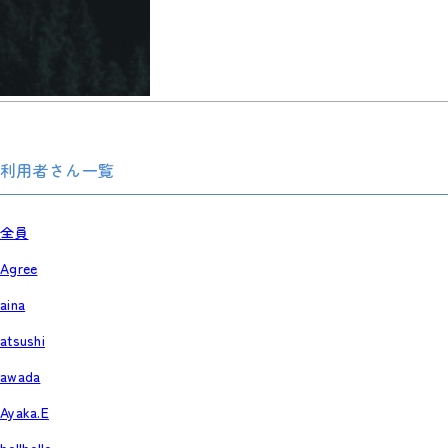
利用者さん一覧
全員
Agree
aina
atsushi
awada
Ayaka.E