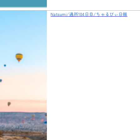
Natsumi/通所104日目/ちゃるびぃ日報