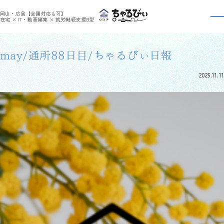
>
>
ちゃるびぃくらしき
利用者さんの日報
may/通所88日目/ちゃるびぃ日報
岡山・広島【全国対応も可】
利用者さんの日報
在宅 × IT・動画編集 × 就労継続支援B型
may/通所88日目/ちゃるびぃ日報
2025.11.11