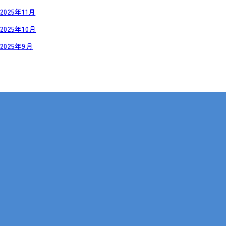
2025年11月
2025年10月
2025年9月
岡山・広島【全国対応も可】
在宅 × IT・動画編集 × 就労継続支援B型