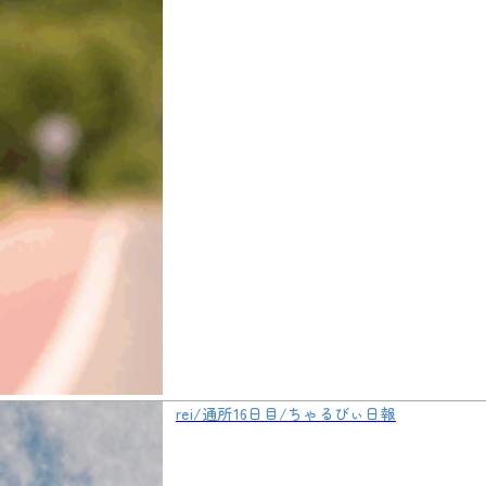
rei/通所16日目/ちゃるびぃ日報