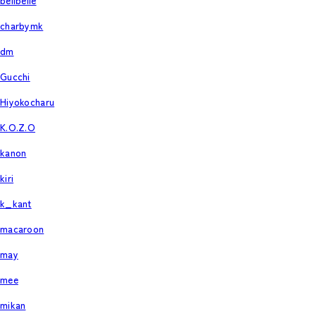
bellbelle
charbymk
dm
Gucchi
Hiyokocharu
K.O.Z.O
kanon
kiri
k_kant
macaroon
may
mee
mikan