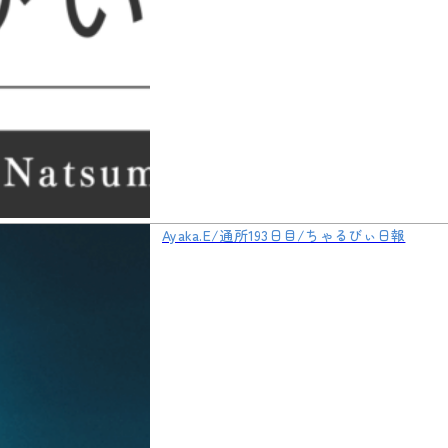
Ayaka.E/通所193日目/ちゃるびぃ日報