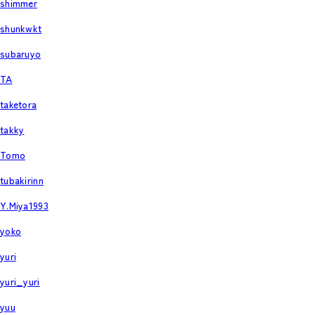
shimmer
shunkwkt
subaruyo
TA
taketora
takky
Tomo
tubakirinn
Y.Miya1993
yoko
yuri
yuri_yuri
yuu