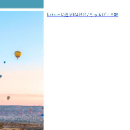
Natsumi/通所104日目/ちゃるびぃ日報