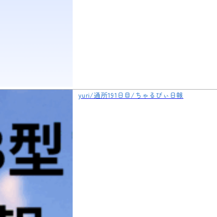
yuri/通所191日目/ちゃるびぃ日報