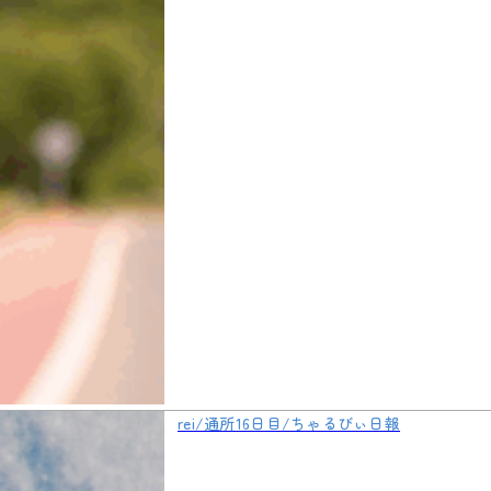
rei/通所16日目/ちゃるびぃ日報