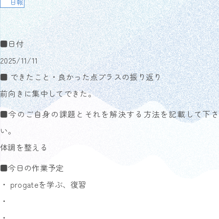
日報
■日付
2025/11/11
■ できたこと・良かった点プラスの振り返り
前向きに集中してできた。
■今のご自身の課題とそれを解決する方法を記載して下さ
い。
体調を整える
■今日の作業予定
・ progateを学ぶ、復習
・
・