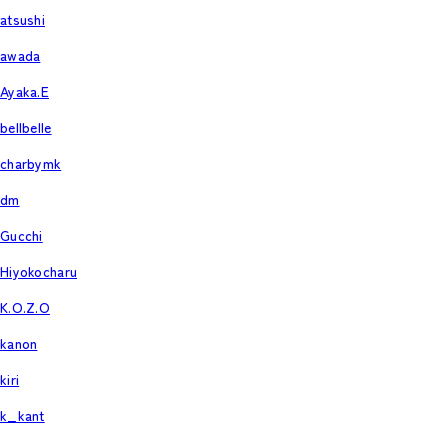
atsushi
awada
Ayaka.E
bellbelle
charbymk
dm
Gucchi
Hiyokocharu
K.O.Z.O
kanon
kiri
k_kant