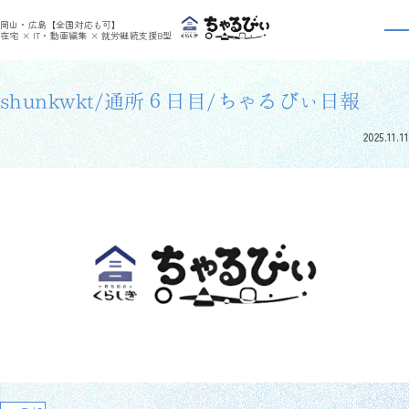
>
>
ちゃるびぃくらしき
利用者さんの日報
shunkwkt/通所６日目/ちゃるびぃ日報
岡山・広島【全国対応も可】
利用者さんの日報
在宅 × IT・動画編集 × 就労継続支援B型
shunkwkt/通所６日目/ちゃるびぃ日報
2025.11.11