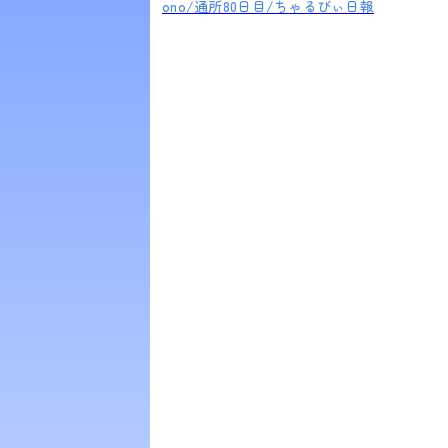
ono/通所80日目/ちゃるびぃ日報