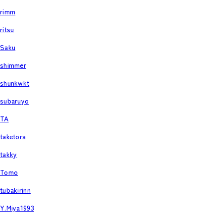
rimm
ritsu
Saku
shimmer
shunkwkt
subaruyo
TA
taketora
takky
Tomo
tubakirinn
Y.Miya1993