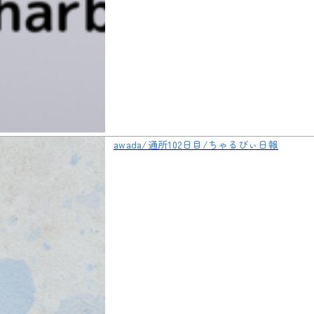
awada/通所102日目/ちゃるびぃ日報