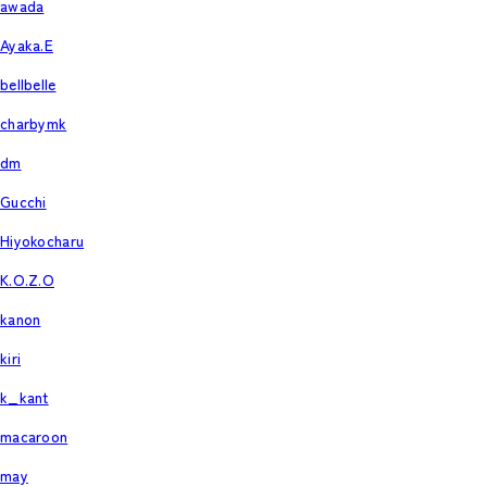
awada
Ayaka.E
bellbelle
charbymk
dm
Gucchi
Hiyokocharu
K.O.Z.O
kanon
kiri
k_kant
macaroon
may