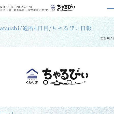
>
>
ちゃるびぃくらしき
利用者さんの日報
atsushi/通所4日目/ちゃるびぃ日報
岡山・広島【全国対応も可】
利用者さんの日報
在宅 × IT・動画編集 × 就労継続支援B型
atsushi/通所4日目/ちゃるびぃ日報
2025.05.16