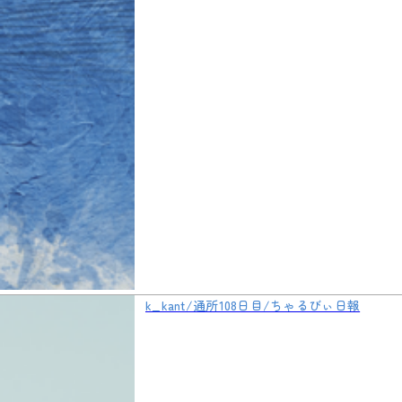
k_kant/通所108日目/ちゃるびぃ日報