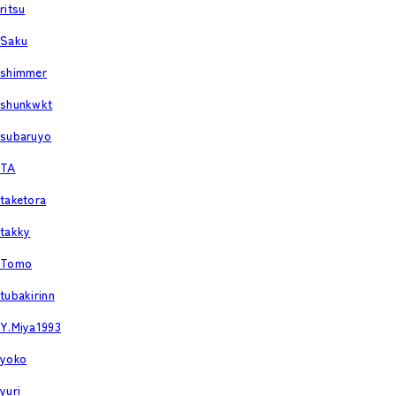
ritsu
Saku
shimmer
shunkwkt
subaruyo
TA
taketora
takky
Tomo
tubakirinn
Y.Miya1993
yoko
yuri