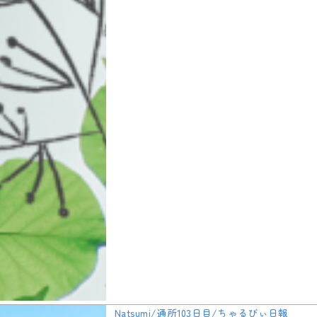
Natsumi/通所103日目/ちゃるびぃ日報