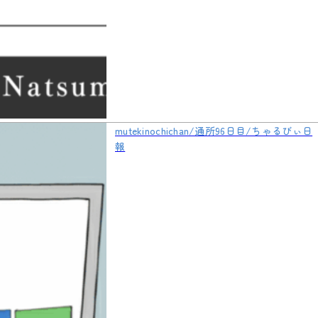
mutekinochichan/通所96日目/ちゃるびぃ日
報