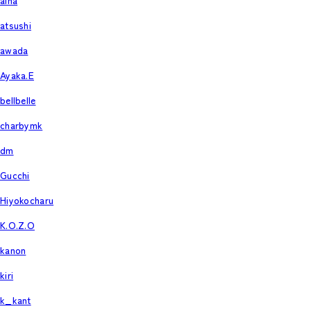
aina
atsushi
awada
Ayaka.E
bellbelle
charbymk
dm
Gucchi
Hiyokocharu
K.O.Z.O
kanon
kiri
k_kant