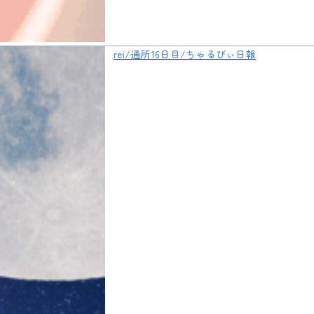
rei/通所16日目/ちゃるびぃ日報