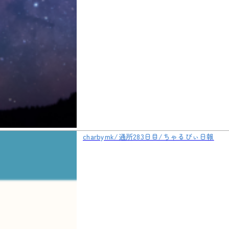
charbymk/通所283日目/ちゃるびぃ日報