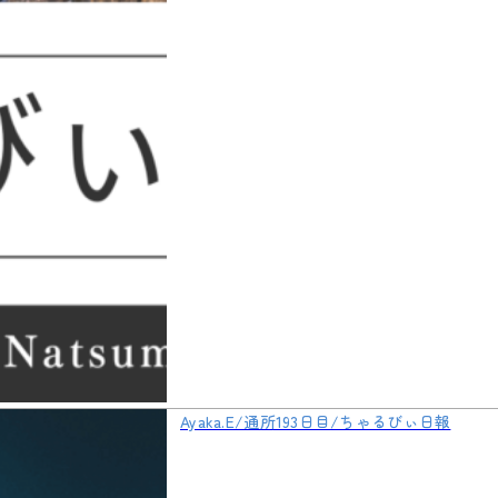
Ayaka.E/通所193日目/ちゃるびぃ日報