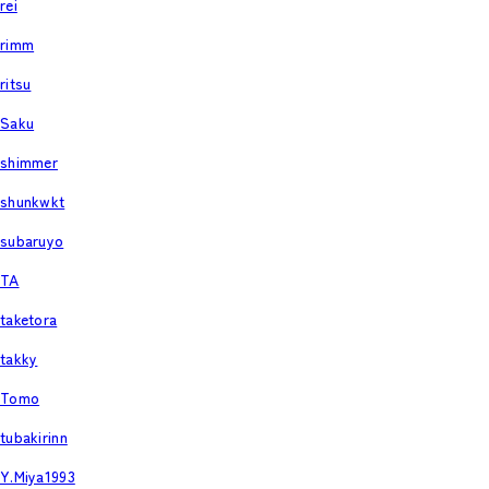
rei
rimm
ritsu
Saku
shimmer
shunkwkt
subaruyo
TA
taketora
takky
Tomo
tubakirinn
Y.Miya1993