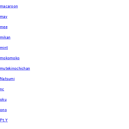
macaroon
may
mee
mikan
mint
mokomoko
mutekinochichan
Natsumi
nc
oku
ono
Pt.Y