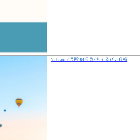
Natsumi/通所104日目/ちゃるびぃ日報