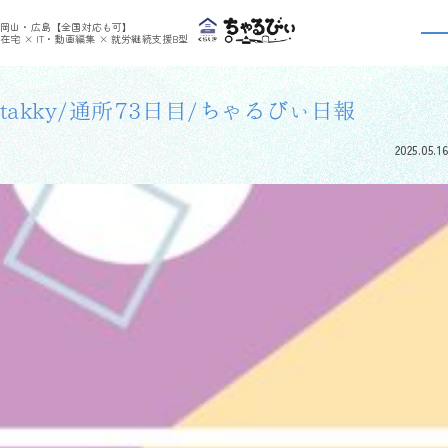
>
>
ちゃるびぃくらしき
利用者さんの日報
takky/通所73日目/ちゃるびぃ日報
岡山・広島【全国対応も可】
利用者さんの日報
在宅 × IT・動画編集 × 就労継続支援B型
takky/通所73日目/ちゃるびぃ日報
2025.05.16