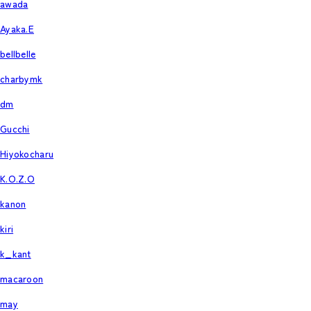
awada
Ayaka.E
bellbelle
charbymk
dm
Gucchi
Hiyokocharu
K.O.Z.O
kanon
kiri
k_kant
macaroon
may