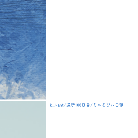
k_kant/通所108日目/ちゃるびぃ日報