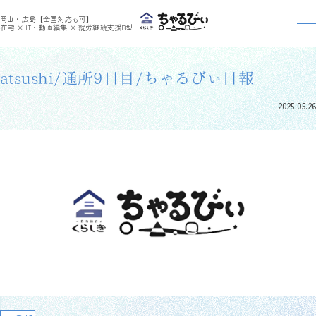
>
>
ちゃるびぃくらしき
利用者さんの日報
atsushi/通所9日目/ちゃるびぃ日報
岡山・広島【全国対応も可】
利用者さんの日報
在宅 × IT・動画編集 × 就労継続支援B型
atsushi/通所9日目/ちゃるびぃ日報
2025.05.26