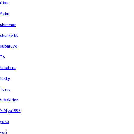
ritsu
Saku
shimmer
shunkwkt
subaruyo
TA
taketora
takky
Tomo
tubakirinn
Y.Miya1993
yoko
yuri