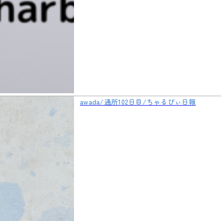
awada/通所102日目/ちゃるびぃ日報