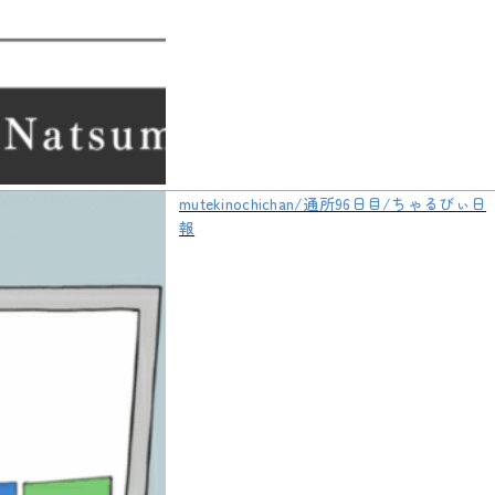
mutekinochichan/通所96日目/ちゃるびぃ日
報