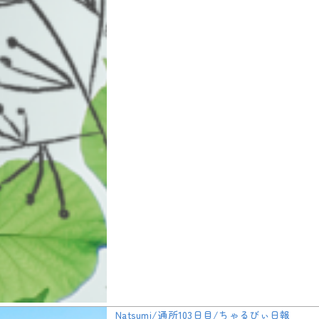
Natsumi/通所103日目/ちゃるびぃ日報