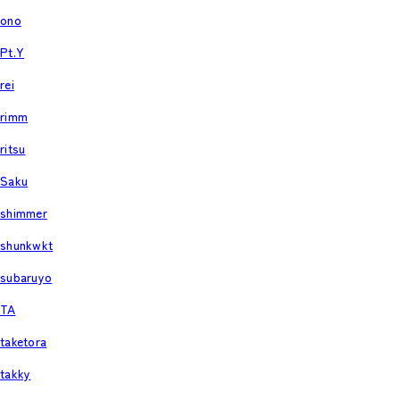
ono
Pt.Y
rei
rimm
ritsu
Saku
shimmer
shunkwkt
subaruyo
TA
taketora
takky