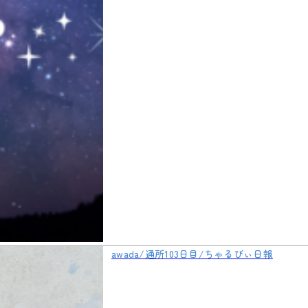
awada/通所103日目/ちゃるびぃ日報