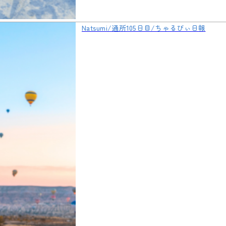
Natsumi/通所105日目/ちゃるびぃ日報