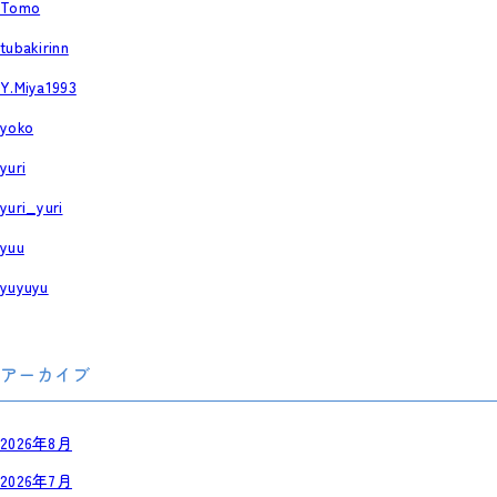
Tomo
tubakirinn
Y.Miya1993
yoko
yuri
yuri_yuri
yuu
yuyuyu
アーカイブ
2026年8月
2026年7月