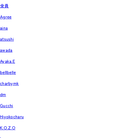
全員
Agree
aina
atsushi
awada
Ayaka.E
bellbelle
charbymk
dm
Gucchi
Hiyokocharu
K.O.Z.O