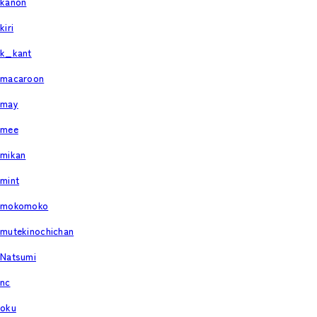
kanon
kiri
k_kant
macaroon
may
mee
mikan
mint
mokomoko
mutekinochichan
Natsumi
nc
oku