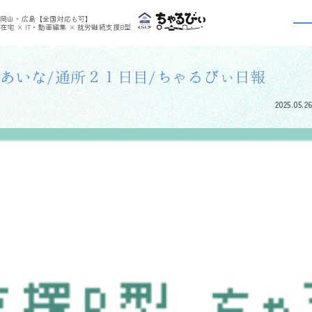
>
>
ちゃるびぃくらしき
利用者さんの日報
あいな/通所２１日目/ちゃるびぃ日報
岡山・広島【全国対応も可】
利用者さんの日報
在宅 × IT・動画編集 × 就労継続支援B型
あいな/通所２１日目/ちゃるびぃ日報
2025.05.26