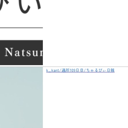
k_kant/通所109日目/ちゃるびぃ日報