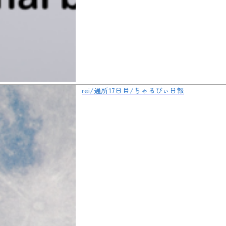
rei/通所17日目/ちゃるびぃ日報